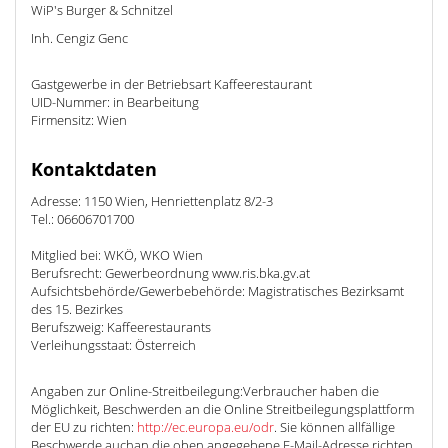
WiP's Burger & Schnitzel
Inh. Cengiz Genc
Gastgewerbe in der Betriebsart Kaffeerestaurant
UID-Nummer: in Bearbeitung
Firmensitz: Wien
Kontaktdaten
Adresse: 1150 Wien, Henriettenplatz 8/2-3
Tel.: 06606701700
Mitglied bei: WKÖ, WKO Wien
Berufsrecht: Gewerbeordnung www.ris.bka.gv.at
Aufsichtsbehörde/Gewerbebehörde: Magistratisches Bezirksamt
des 15. Bezirkes
Berufszweig: Kaffeerestaurants
Verleihungsstaat: Österreich
Angaben zur Online-Streitbeilegung:Verbraucher haben die
Möglichkeit, Beschwerden an die Online Streitbeilegungsplattform
der EU zu richten:
http://ec.europa.eu/odr
. Sie können allfällige
Beschwerde auchan die oben angegebene E-Mail-Adresse richten.