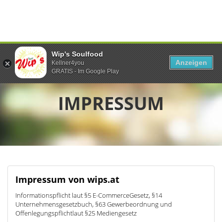
Wip's Soulfood
Anzeigen
Kellner4you
GRATIS - Im Google Play
IMPRESSUM
Impressum von wips.at
Informationspflicht laut §5 E-CommerceGesetz, §14
Unternehmensgesetzbuch, §63 Gewerbeordnung und
Offenlegungspflichtlaut §25 Mediengesetz