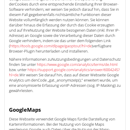
derCookies durch eine entsprechende Einstellung Ihrer Browser-
Software verhindern; wir weisen Sie jedoch darauf hin, dass Sie in
diesem Fall gegebenenfalls nichtsämtliche Funktionen dieser
Website vollumfänglich werden nutzen können. Sie können
darüber hinaus die Erfassung der durch das Cookie erzeugten
und auf IhreNutzung der Website bezogenen Daten (inkl. Ihrer IP-
Adresse) an Google sowie die Verarbeitung dieser Daten durch
Google verhindern, indem sie das unter dem folgenden Link
(
https://tools.google.com/dlpage/gaoptout?hl=de
)verfügbare
Browser-Plugin herunterladen und installieren.
Nähere Informationen zuNutzungsbedingungen und Datenschutz
finden Sie unter
https://www.google.com/analytics/terms/de.html
bzw. unter
https://support.google.com/analytics/answer/6004245?
hl=de
.Wir weisen Sie darauf hin, dass auf dieser Webseite Google
Analytics um denCode „gat._anonymizeIp();" erweitert wurde, um
eine anonymisierte Erfassung vonIP-Adressen (sog. IP-Masking) zu
gewährleisten.
GoogleMaps
Diese Webseite verwendet Google Maps fürdie Darstellung von
Karteninformationen. Bei der Nutzung von Google Maps
werdenvon Google auch Daten über die Nutzung der Maps-